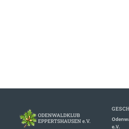
GESC
Odenwa
e.V.