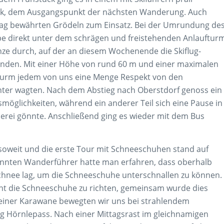
eck, dem Ausgangspunkt der nächsten Wanderung. Auch
tag bewährten Grödeln zum Einsatz. Bei der Umrundung de
pe direkt unter dem schrägen und freistehenden Anlauftur
nze durch, auf der an diesem Wochenende die Skiflug-
anden. Mit einer Höhe von rund 60 m und einer maximalen
 Turm jedem von uns eine Menge Respekt von den
unter wagten. Nach dem Abstieg nach Oberstdorf genoss ein
smöglichkeiten, während ein anderer Teil sich eine Pause in
rei gönnte. Anschließend ging es wieder mit dem Bus
soweit und die erste Tour mit Schneeschuhen stand auf
nten Wanderführer hatte man erfahren, dass oberhalb
nee lag, um die Schneeschuhe unterschnallen zu können.
icht die Schneeschuhe zu richten, gemeinsam wurde dies
n einer Karawane bewegten wir uns bei strahlendem
 Hörnlepass. Nach einer Mittagsrast im gleichnamigen