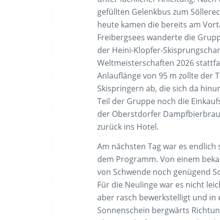
gefüllten Gelenkbus zum Söller
heute kamen die bereits am Vor
Freibergsees wanderte die Grup
der Heini-Klopfer-Skisprungscha
Weltmeisterschaften 2026 stattf
Anlauflänge von 95 m zollte der
Skispringern ab, die sich da hin
Teil der Gruppe noch die Einkauf
der Oberstdorfer Dampfbierbraue
zurück ins Hotel.
Am nächsten Tag war es endlich 
dem Programm. Von einem bekan
von Schwende noch genügend Sch
Für die Neulinge war es nicht le
aber rasch bewerkstelligt und i
Sonnenschein bergwärts Richtung