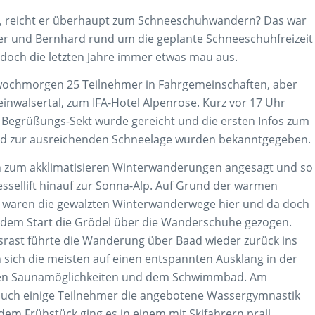
a, reicht er überhaupt zum Schneeschuhwandern? Das war
er und Bernhard rund um die geplante Schneeschuhfreizeit
s doch die letzten Jahre immer etwas mau aus.
twochmorgen 25 Teilnehmer in Fahrgemeinschaften, aber
einwalsertal, zum IFA-Hotel Alpenrose. Kurz vor 17 Uhr
r Begrüßungs-Sekt wurde gereicht und die ersten Infos zum
d zur ausreichenden Schneelage wurden bekanntgegeben.
en zum akklimatisieren Winterwanderungen angesagt und so
ssellift hinauf zur Sonna-Alp. Auf Grund der warmen
 waren die gewalzten Winterwanderwege hier und da doch
 dem Start die Grödel über die Wanderschuhe gezogen.
rast führte die Wanderung über Baad wieder zurück ins
sich die meisten auf einen entspannten Ausklang in der
nen Saunamöglichkeiten und dem Schwimmbad. Am
uch einige Teilnehmer die angebotene Wassergymnastik
dem Frühstück ging es in einem mit Skifahrern prall