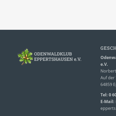
GESC
Odenwa
e.V.
Norbert
Auf der 
64859 
Tel: 0 6
E-Mail:
eppert