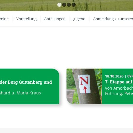
1
2
3
4
rmine
Vorstellung
Abteilungen
Jugend
Anmeldung zu unsere
18.10.2026 | 09:
7. Etappe au
 der Burg Guttenberg und
von Amorbach
nhard u. Maria Kraus
Führung: Pete