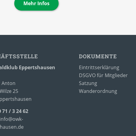
Mehr Infos
HÄFTSSTELLE
DOKUMENTE
ldklub Eppertshausen
Eintrittserklärung
DSGVO für Mitglieder
 Anton
Satzung
Wilze 25
Wanderordnung
Eppertshausen
0 71 / 3 24 62
info@owk-
shausen.de