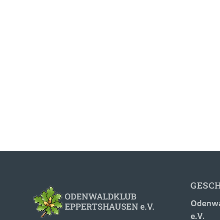
GESC
Odenwa
e.V.