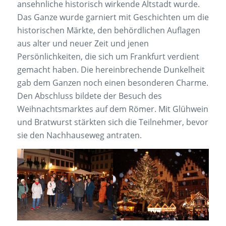
ansehnliche historisch wirkende Altstadt wurde.
Das Ganze wurde garniert mit Geschichten um die
historischen Märkte, den behördlichen Auflagen
aus alter und neuer Zeit und jenen
Persönlichkeiten, die sich um Frankfurt verdient
gemacht haben. Die hereinbrechende Dunkelheit
gab dem Ganzen noch einen besonderen Charme.
Den Abschluss bildete der Besuch des
Weihnachtsmarktes auf dem Römer. Mit Glühwein
und Bratwurst stärkten sich die Teilnehmer, bevor
sie den Nachhauseweg antraten.